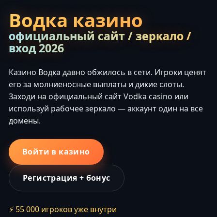
Водка казино
официальный сайт / зеркало /
вход 2026
Казино Водка давно обжилось в сети. Игроки ценят
его за молниеносные выплаты и дикие слоты.
Заходи на официальный сайт Vodka casino или
используй рабочее зеркало — аккаунт один на все
домены.
Войти в казино
Регистрация + бонус
⚡ 55 000 игроков уже внутри