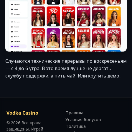
Случаются технические перерывы по воскресеньям
— с 4 до 6 утра. В это время лучше не дергать
службу поддержки, а пить чай. Или крутить демо.
Vodka Casino
Правила
Условия бонусов
© 2026 Все права
Политика
защищены. Играй