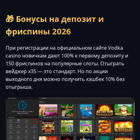
🎁 Бонусы на депозит и
фриспины 2026
При регистрации на официальном сайте Vodka
casino новичкам дают 100% к первому депозиту и
150 фриспинов на популярные слоты. Отыграть
вейджер x35 — это стандарт. Но по акции
выходного дня можно получить кэшбек 10% без
отыгрыша.