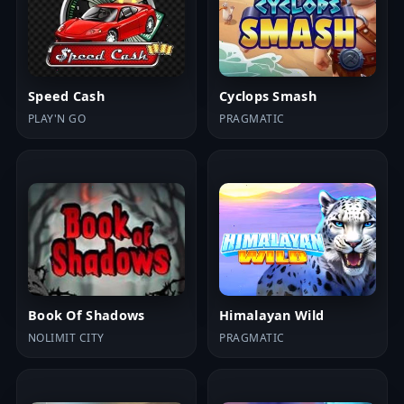
Speed Cash
Cyclops Smash
PLAY'N GO
PRAGMATIC
Book Of Shadows
Himalayan Wild
NOLIMIT CITY
PRAGMATIC