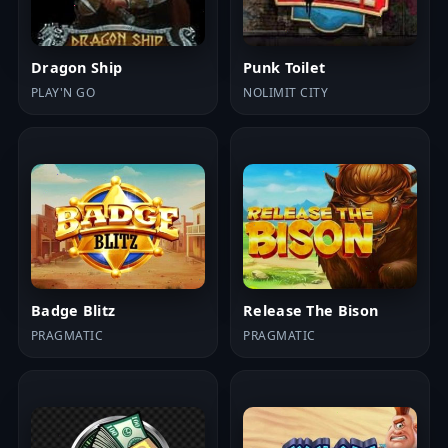
Dragon Ship
Punk Toilet
PLAY'N GO
NOLIMIT CITY
Badge Blitz
Release The Bison
PRAGMATIC
PRAGMATIC