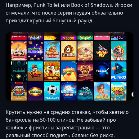
Например, Punk Toilet или Book of Shadows. Игроки
отмечали, что после серии неудач обязательно
приходит крупный бонусный раунд.
Крутить нужно на средних ставках, чтобы хватило
банкролла на 50-100 спинов. Не забывай про
кэшбек и фриспины за регистрацию — это
реальный способ поднять баланс без риска.